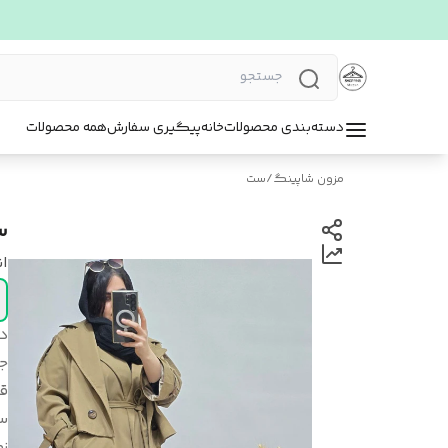
دسته‌بندی محصولات
خانه
پیگیری سفارش
همه محصولات
مزون شاپینگ
/
ست
س
ا
د
ج
قد
س
زم