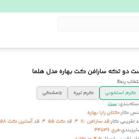
ت دو تکه سارافن کت بهاره مدل هلما
نتخاب رنگ
کرم استخونی
کرم تیره
مشکی
سته‌بندی
:
ست
نس کار
:
کتان زارا بهاره
 تقریبی کار
:
قد سارافن ١١٠ ‌ 📌 قد کت ۵۵ ‌ 📌 قد آستین کت ۵٨ ‌
ایزبندی
:
فری ۳۶تا۴۴
ان تقریبی ارسال
:
۴‌.۵روز کاری