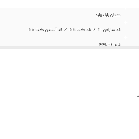
کتان زارا بهاره
قد سارافن ١١٠ ‌ 📌 قد کت ۵۵ ‌ 📌 قد آستین کت ۵٨ ‌
فری ۳۶تا۴۴
۴‌.۵روز کاری
.