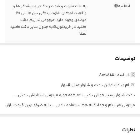
اطلاعیه🔴
به علت تفاوت و شدت رنگ در نمایشگر ها و
واقعیت امکان تفاوت رنگی بین 10 الی 20
درصدی وجود دارد..مرجوعی نداریم دقت
کنید در خریدتون🙏به جدول سایز دقت کنید
لطفا
زمان ارسال🔴
تایم دوخت ۲۰روز کاری بدون حساب پنجشنبه
و جمعه و تعطیلات
توضیحات
🆔 شناسه : #80581
👚نام : کالکشن کت و شلوار مدل #بهار
کت شلوار بسیار خوش کپ که همه جوره میتونی استایلش کنی …
میتونی هر ایتم و جداگانه هم استفاده کنی … با به صرفه ترین قیمت بازار
🧨💣
پارچه یکی از بهترین پارچه های بازار استفاده شده …
نظرات
👗قد کت 75