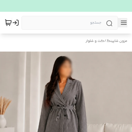
مزون شاپینگ
/
کت و شلوار