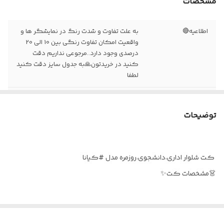
مشخصات
اطلاعیه🔴
به علت تفاوت و شدت رنگ در نمایشگر ها و
واقعیت امکان تفاوت رنگی بین 10 الی 20
درصدی وجود دارد..مرجوعی نداریم دقت
کنید در خریدتون🙏به جدول سایز دقت کنید
لطفا
زمان تقریبی ارسال
۱۵روز کاری
توضیحات
کت شلوار اداری،دانشجوی،روزمره مدل #کیانا
👗مشخصات کت✨️
سایز فری
عرض شانه 42