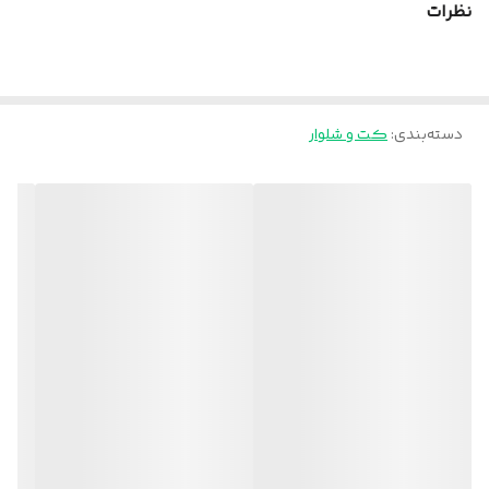
نظرات
دور سینه 112
دور کمر 110
دور باسن 112
دور بازو 42
دسته‌بندی
:
کت و شلوار
دور مچ 28
قد آستین 59
قدلباس 75
.........................
مشخصات شلوار✨️
سایز فری
دور کمر معمولی 70
دور کمر در حالت کشسانی 100
دور باسن 112