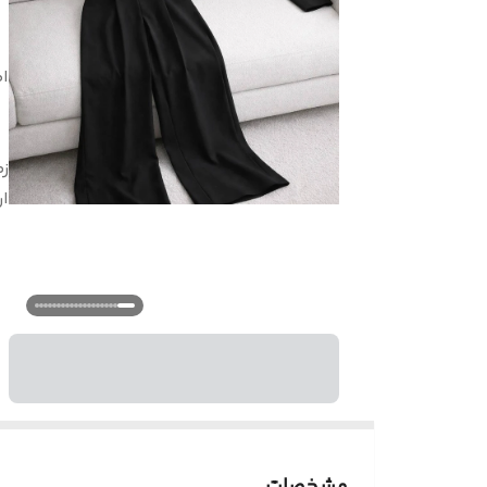
🔴
ان

مشخصات