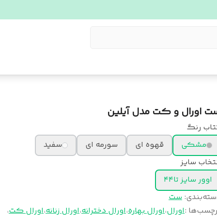
ت اورال و کت مدل آیلین
تاب رنگ
مشکی
قهوه ای
سورمه ای
سفید
تخاب سایز
اوور سایز تا۴۴
سته‌بندی
:
ست
چسب‌ها :
اورال
،
اورال بهاره
،
اورال دخترانه
،
اورال زنانه
،
اورال کت
،