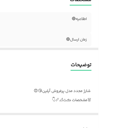
اطلاعیه🔴
زمان ارسال🔴
توضیحات
شارژ مجدد مدل پرفروش آیلین😘😍
👗مشخصات کت📐📏👇
سایزفری36-44
عرض شانه 41