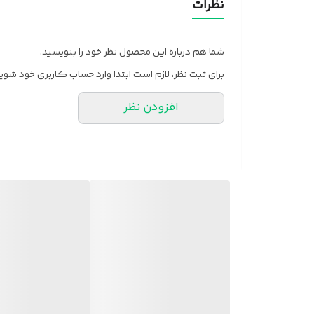
نظرات
دور سینه 108
دور بازو37
شما هم درباره این محصول نظر خود را بنویسید.
دور مچ 30
برای ثبت نظر، لازم است ابتدا وارد حساب کاربری خود شوید
قد آستین60
افزودن نظر
قد کار50
.............
مشخصات اورال👇
دور کمر معمولی/کشسانی70/ 108
فاق جلو38
فاق پشت43
دور باسن 112
قد کار138