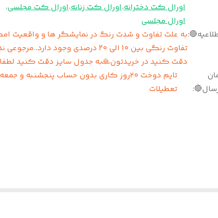
،
اورال کت مجلسی
،
اورال کت زنانه
،
اورال کت دخترانه
اورال مجلسی
علت تفاوت و شدت رنگ در نمایشگر ها و واقعیت امکان
:
اطلاعیه
گی بین 10 الی 20 درصدی وجود دارد..مرجوعی نداریم
دقت کنید در خریدتون🙏به جدول سایز دقت کنید لطفا
یم دوخت ۲۰روز کاری بدون حساب پنجشنبه و جمعه و
زم
تعطیلات
:
ارسال