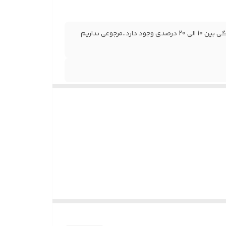
به علت تفاوت و شدت رنگ در نمایشگر ها و واقعیت امکان تفاوت رنگی بین 10 الی 20 درصدی وجود دارد..مرجوعی نداریم