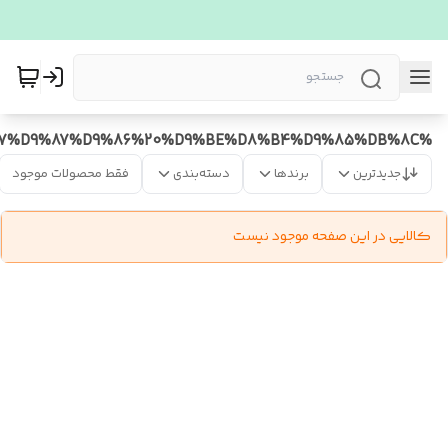
%D9%BE%DB%8C%D8%B1%D8%A7%D9%87%D9%86%20%D9%BE%D8%B4%D9%85%DB%8C
جدیدترین
برندها
دسته‌بندی
فقط محصولات موجود
کالایی در این صفحه موجود نیست