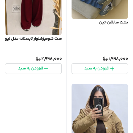
کت سارافن جین
ست شومیزشلوار تابستانه مدل لیو
2,998,000
1,998,000
افزودن به سبد
افزودن به سبد