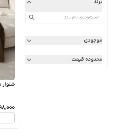
برند
موجودی
محدوده قیمت
شلوار م
498,000