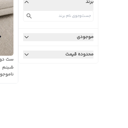
برند
موجودی
محدوده قیمت
ست دوت
شبنم
ناموجو