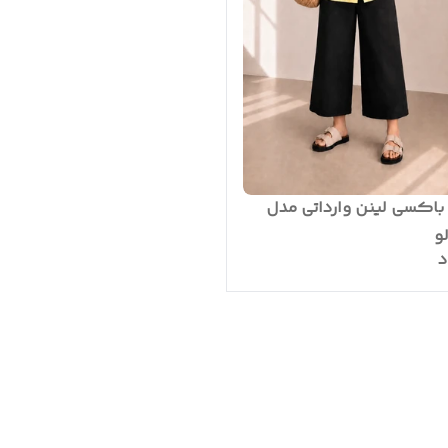
باکسی لینن وارداتی مدل
و
د