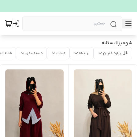
شومیزتابستانه
پربازدیدترین
برندها
قیمت
دسته‌بندی
فقط مح