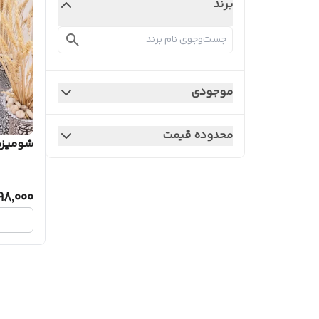
برند
موجودی
محدوده قیمت
شومیزشل
98,000