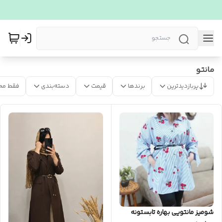
مانتو
پربازدیدترین
برندها
قیمت
دسته‌بندی
فقط مح
شومیز مانتویی بهاره تابستونه