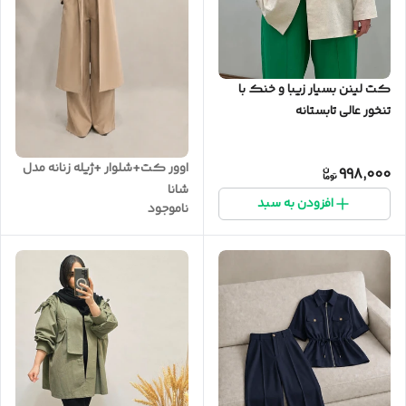
کت لینن بسیار زیبا و خنک با
تنخور عالی تابستانه
اوور کت+شلوار +ژیله زنانه مدل
998,000
شانا
افزودن به سبد
ناموجود