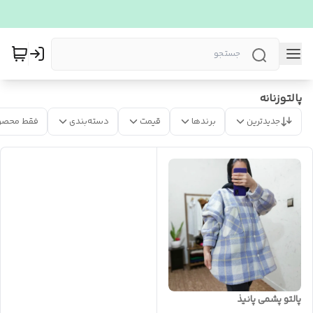
پالتوزنانه
جدیدترین
برندها
قیمت
دسته‌بندی
فقط محصو
پالتو پشمی پانیذ