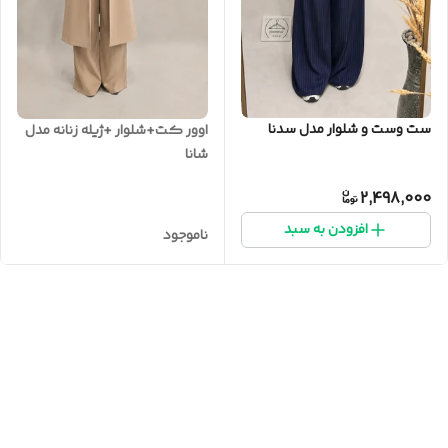
ست وست و شلوار مدل سدنا
اوور کت+شلوار +ژیله زنانه مدل
شانا
2,498,000
افزودن به سبد
ناموجود