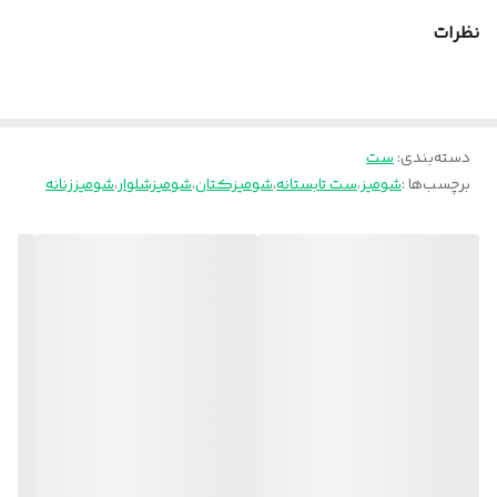
سایزبندی
فری سایز ۳۶تا۴۴
نظرات
راهنمای سایز
📌شلوار : قد : حدودا ۸۲ سانت کمر در حالت
کشسانی : حدودا ۹۸ سانت باسن : حدودا ۱۲۰
سانت 📌شومیز : قد جلو : حدودا ۶۸ سانت قد
پشت : حدودا ۷۸ سانت دور سینه : حدودا ۱۳۰
سانت
دسته‌بندی
:
ست
برچسب‌ها :
شومیز
،
ست تابستانه
،
شومیزکتان
،
شومیزشلوار
،
شومیززنانه
زمان تقریبی ارسال
10روز کاری