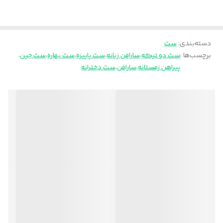
دسته‌بندی
:
ست
برچسب‌ها :
ست دو تیکه
،
سارافن زنانه
،
ست پاییزه
،
ست بهاره
،
ست جین
،
پیراهن زمستانه
،
سارافن
،
ست دخترانه