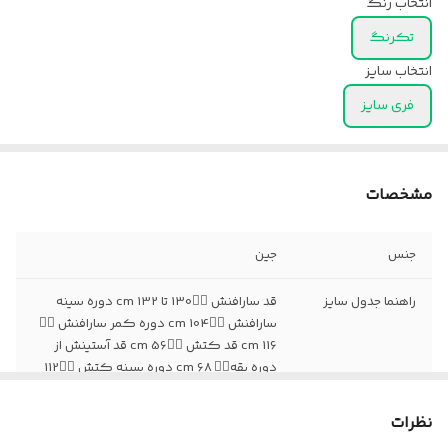
انتخاب رنگ
تکرنگ
انتخاب سایز
فری سایز
مشخصات
جنس
جین
راهنما جدول سایز
قد سارافنش 👈🏻130 تا 132 cm دوره سینه
سارافنش 👈🏻104 cm دوره کمر سارافنش 👈🏻
116 cm قد کتش 👈🏻56 cm قد آستینش از
دوره یقه👈🏻 68 cm دوره سینه کتش 👈🏻112
cm
نظرات
زمان تقریبی ارسال
۷.۱۰روز کاری🔴