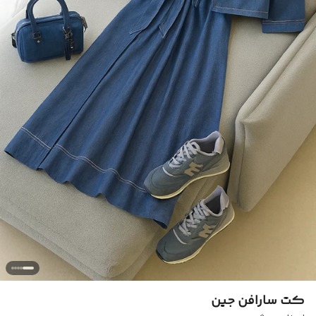
کت سارافن جین