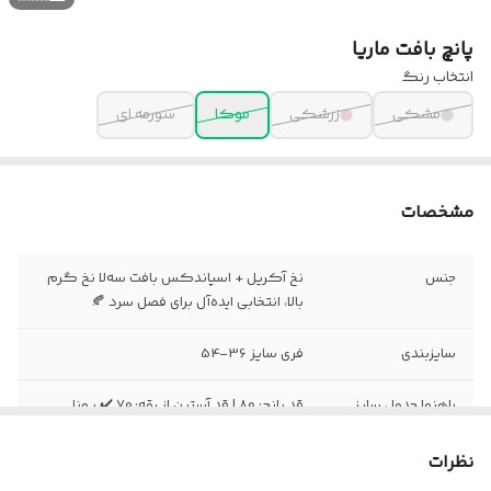
پانچ بافت ماریا
انتخاب رنگ
مشکی
زرشکی
موکا
سورمه ای
مشخصات
جنس
نخ آکریل + اسپاندکس بافت سه‌لا نخ گرم
بالا، انتخابی ایده‌آل برای فصل سرد 🍂
سایزبندی
فری سایز 36-54
راهنما جدول سایز
قد پانچ: ۸۰ | قد آستین از یقه: 70 ✔️ پهنا
(یطرف): حدود 94
نظرات
زمان تقریبی ارسال
۱۰.۱۲روز کاری🔴