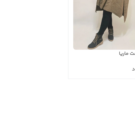
فت ماریا
د