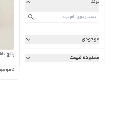
برند
موجودی
پانچ با
محدوده قیمت
ناموجو