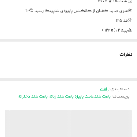
🆔 شناسه : #70751
🌸سری جدید کفتان از کالکشن پاییزه‌ی شاپینگ رسید 😍✨
👗قد ۱۲۵
🔺پهنا ۶۲( تا۱۲۴ )
🔺قد آستین ۴۸-ازکنار یقه ۷۲
🧵جنس : استفاده از نخ اکریل درجه یک با لطافت بالا
نظرات
❌ اصلاً مثل کارای بازاری با نخ زبر و اسکاچی نیست!
🖌 رنگ بندی : زرشکی - مشکی - سورمه ای - کرم - کله غازی -
موکا
دسته‌بندی
:
بافت
⚜️ سایز ها : فری سایز 38-50(52)
برچسب‌ها :
بافت بلند
،
بافت پاییزه
،
بافت بلند زنانه
،
بافت بلند دخترانه
💰 قیمت : 1,599,000 تومان
🎁🎁🎁🎁🎁🎁🎁🎁