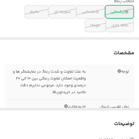
انتخاب رنگ
زرشکی
مشکی
سورمه ای
کرم
کله غازی
موکا
مشخصات
توجه🔴
به علت تفاوت و شدت رنگ در نمایشگر ها و
واقعیت امکان تفاوت رنگی بین 10 الی 20
درصدی وجود دارد..مرجوعی نداریم دقت
کنید در خریدتون🙏
زمان تقریبی ارسال
۱۰روزکاری🔴
توضیحات