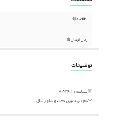
اطلاعیه🔴
زمان ارسال🔴
توضیحات
🆔 شناسه : #80624
👚نام : ترند ترین کت و شلوار سال
🆕کالکشن بهاره 1405🌱