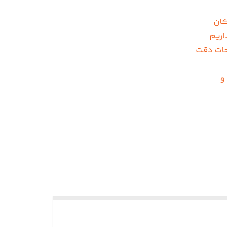
کان
ی نداریم
حات دقت
 و