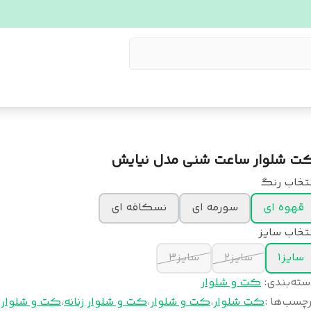
ت شلوار ساعت شنی مدل نیایش
نتخاب رنگ
قهوه ای
سورمه ای
نسکافه ای
تخاب سایز
سایز۱
سایز۲
سایز۳
سته‌بندی
:
کت و شلوار
چسب‌ها :
کت شلوار
،
کت و شلوار
،
کت و شلوار زنانه
،
کت و شلوار د