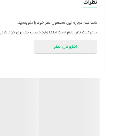
نظرات
مدل ساعت شنی که کور باریکتر و خوش فرم نشون مید
👗قد کت حدود 69
شما هم درباره این محصول نظر خود را بنویسید.
شلوار 105
برای ثبت نظر، لازم است ابتدا وارد حساب کاربری خود شوید
🧵جنس : جنس کرپ مازراتی هلن درجه1 ،پیش کار لایی پرشین خورده
افزودن نظر
از هر دوسمت پیله داره
🖌 رنگ بندی : مشکی - قهوه‌ای - نسکافه ای - سورمه ا
⚜️ سایز ها : 1 - 2 - 3
۱=۳۶ و۳۸
۲=۴۰ و۴۲
۳=۴۴و۴۶
💰 قیمت : 2,497,000 تومان