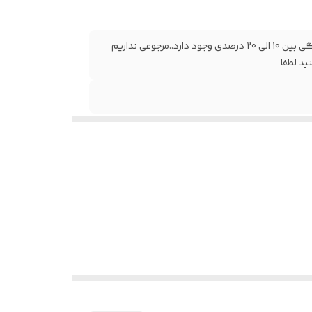
به علت تفاوت و شدت رنگ در نمایشگر ها و واقعیت امکان تفاوت رنگی بین 10 الی 20 درصدی وجود دارد..مرجوعی نداریم
د لطفا