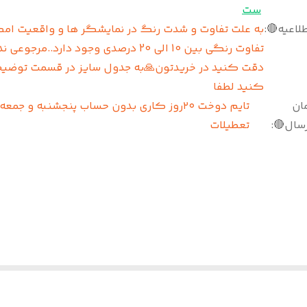
ست
علت تفاوت و شدت رنگ در نمایشگر ها و واقعیت امکان
:
اطلاعیه
گی بین 10 الی 20 درصدی وجود دارد..مرجوعی نداریم
د در خریدتون🙏به جدول سایز در قسمت توضیحات دقت
کنید لطفا
یم دوخت ۲۰روز کاری بدون حساب پنجشنبه و جمعه و
زم
تعطیلات
:
ارسال