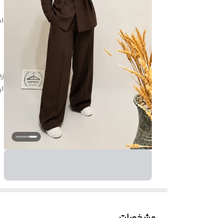
🔴
ان

مشخصات