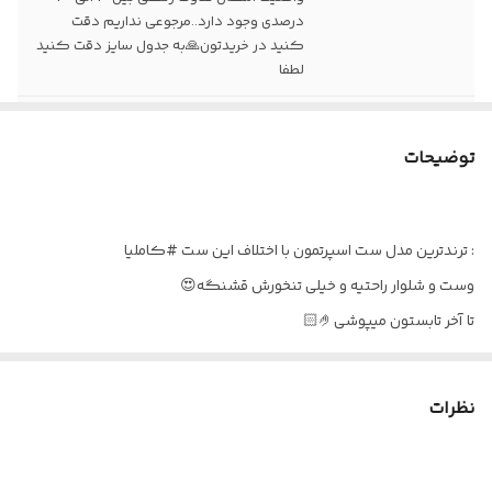
درصدی وجود دارد..مرجوعی نداریم دقت
کنید در خریدتون🙏به جدول سایز دقت کنید
لطفا
زمان ارسال🔴
تایم دوخت 3.4روز کاری بدون حساب
پنجشنبه و جمعه و تعطیلات
توضیحات
: ترندترین مدل ست اسپرتمون با اختلاف این ست #کاملیا
‌وست و شلوار راحتیه و خیلی تنخورش قشنگه😍
تا آخر تابستون میپوشی🤌🏻
قیمتش هم خیلی مناسبه☺️
👗قد وست 50
نظرات
قد شلوار107