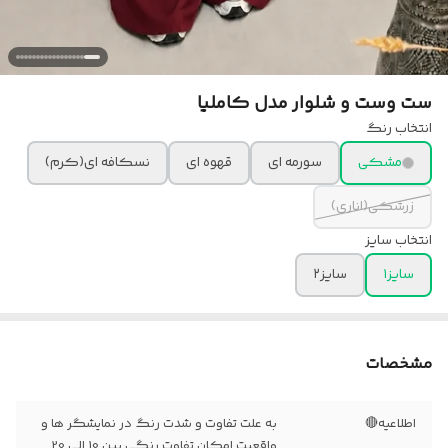
ست وست و شلوار مدل کاملیا
انتخاب رنگ
مشکی
سورمه ای
قهوه ای
نسکافه ای(کرم)
زرشکی(اناری)
انتخاب سایز
سایز۱
سایز۲
مشخصات
اطلاعیه🔴
به علت تفاوت و شدت رنگ در نمایشگر ها و
واقعیت امکان تفاوت رنگی بین 10 الی 20