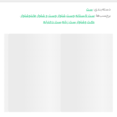
دوسایزی
38تا44
دسته‌بندی
:
ست
برچسب‌ها :
ست تابستانه
،
وست
،
شلوار
،
وست و شلوار
،
مانتوشلوار
،
46تا54
کت وشلوار
،
ست زنانه
،
ست دخترانه
جیب وست نما
شلوار زیپ و دکمه
کمر شلوار پشت کش
ریزش دار
دون دون نمیشه
کپ و ایستایی فوق العاده
🧵جنس : کرپ مازراتی درجه یک
🖌 رنگ بندی : مشکی - اناری - قهوه ای - سرمه ای - نسکافه ای -
⚜️ سایز ها : 1 - 2 -
💰 قیمت : 2,598,000 تومان