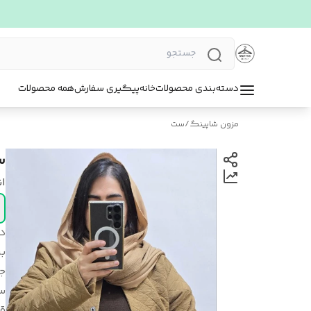
دسته‌بندی محصولات
خانه
پیگیری سفارش
همه محصولات
مزون شاپینگ
/
ست
س
ا
د
بر
ج
س
قد