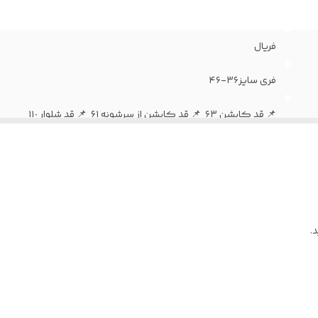
فریال
فری سایز۳۶-۴۶
📌 قد کاپشن ۶٣ ‌ 📌 قد کاپشن از سرشونه ۶١ ‌ 📌 قد شلوار ١١٠ ‌
دور سینه ١٢٠ دور باسن ١٠۶ دور ران از فاق ۶۶ دور کمر ٨٠ تا ٩۶ ‌
فوق العاده باکیفتو راحته تنخور و ایستایی و کوپ کار درجه یک از 
شلوار زیپ و دکمه ‌ ✂️ پشت شلوار کش دار
.
۵روز کاری