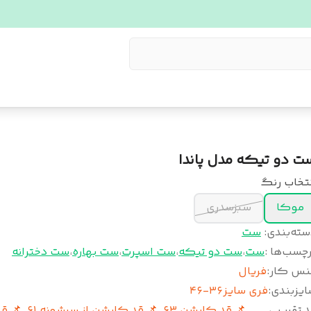
ت دو تیکه مدل پاندا
نتخاب رنگ
موکا
سبزسدری
سته‌بندی
:
ست
چسب‌ها :
ست
،
ست دو تیکه
،
ست اسپرت
،
ست بهاره
،
ست دخترانه
نس کار
:
فریال
ایزبندی
:
فری سایز۳۶-۴۶
 تقریبی
📌 قد کاپشن ۶٣ ‌ 📌 قد کا