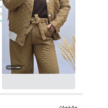
ک
را
ج
ن
زم
مشخصات