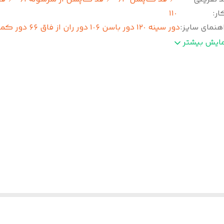
ار
:
١١٠ ‌
هنمای سایز
:
دور سینه ١٢٠ دور باسن ١٠۶ دور ران از فاق ۶۶ دور کمر ٨٠ تا ٩۶ ‌
زییات
:
فوق العاده باکیفتو راحته تنخور و ایستایی و کوپ کار در
مایش بیشتر
اون خریدایی که از داشتنش خسته نمیشی☺️❤️ 👗جلو شلوار
دکمه ‌ ✂️ پشت شلوار کش دار
ان تقریبی ارسال
:
۵روز کاری