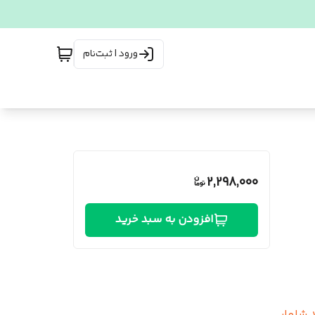
ورود | ثبت‌نام
2,298,000
افزودن به سبد خرید
پشن از سرشونه ۶١ ‌ 📌 قد شلوار