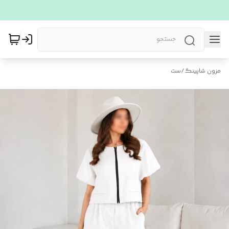
مزون شاپینگ
/
ست