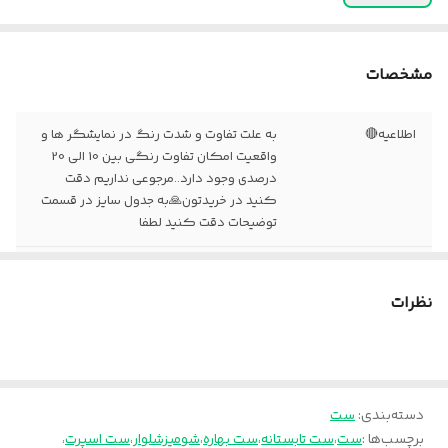
مشخصات
اطلاعیه🔴
به علت تفاوت و شدت رنگ در نمایشگر ها و
واقعیت امکان تفاوت رنگی بین 10 الی 20
درصدی وجود دارد..مرجوعی نداریم دقت
کنید در خریدتون🙏به جدول سایز در قسمت
توضیحات دقت کنید لطفا
زمان تقریبی ارسال
۱۵روز کاری🔴
نظرات
دسته‌بندی
:
ست
برچسب‌ها :
ست
،
ست تابستانه
،
ست بهاره
،
شومیزشلوار
،
ست اسپرت
،