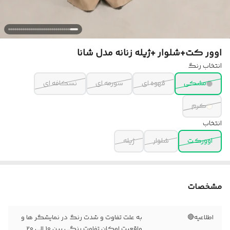
اوور کت+شلوار +ژیله زنانه مدل شانا
انتخاب رنگ
مشکی
قهوه ای
سورمه ای
نسکافه ای
کرم
انتخاب
اوورکت
شلوار
ژیله
مشخصات
اطلاعیه🔴
به علت تفاوت و شدت رنگ در نمایشگر ها و
واقعیت امکان تفاوت رنگی بین 10 الی 20