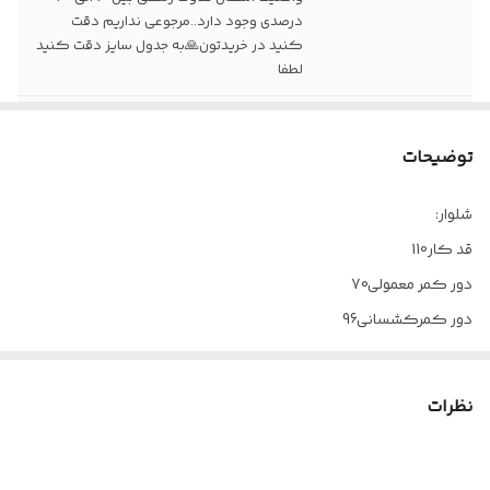
درصدی وجود دارد..مرجوعی نداریم دقت
کنید در خریدتون🙏به جدول سایز دقت کنید
لطفا
زمان تقریبی ارسال
۱۵روز کاری
توضیحات
نکته🔴
این محصول چون جدا قابل سفارشه ممکن
کمی اختلاف رنگ داشته باشد🔴🔴
شلوار:
قد کار110
دور کمر معمولی70
دور کمرکشسانی96
دور باسن110
دور ران60
نظرات
دور مچ پا60
فاق جلو_ فاق پشت38-41