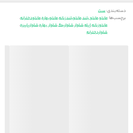
🧵جنس : مازراتی درجه یک
..................
دسته‌بندی
:
ست
برچسب‌ها :
مانتو
،
مانتو بلند
،
مانتوبلندزنانه
،
مانتوبهاره
،
مانتودخترانه
،
قد ژیله50
مانتوزنانه
،
ژیله
،
شلوار
،
شلواربگ
،
شلوار بهاره
،
شلوارپاییزه
،
فری سایز36-44
شلواردخترانه
دور سینه110
دور کمر104
🧵جنس : مازراتی درجه یک
......................
قد کار110
دور کمر معمولی70
دور کمرکشسانی96
دور باسن110
دور ران60
دور مچ پا60