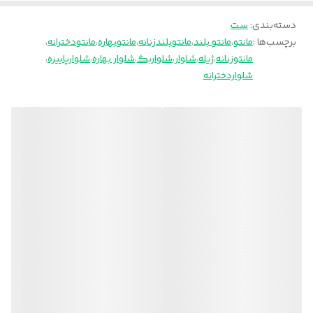
🧵جنس : مازراتی درجه یک
..................
دسته‌بندی
:
ست
برچسب‌ها :
مانتو
،
مانتو بلند
،
مانتوبلندزنانه
،
مانتوبهاره
،
مانتودخترانه
،
قد ژیله50
مانتوزنانه
،
ژیله
،
شلوار
،
شلواربگ
،
شلوار بهاره
،
شلوارپاییزه
،
فری سایز36-44
شلواردخترانه
دور سینه110
دور کمر104
🧵جنس : مازراتی درجه یک
......................
قد کار110
دور کمر معمولی70
دور کمرکشسانی96
دور باسن110
دور ران60
دور مچ پا60