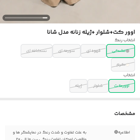
اوور کت+شلوار +ژیله زنانه مدل شانا
انتخاب رنگ
مشکی
قهوه ای
سورمه ای
نسکافه ای
کرم
انتخاب
اوورکت
شلوار
ژیله
مشخصات
اطلاعیه🔴
به علت تفاوت و شدت رنگ در نمایشگر ها و
واقعیت امکان تفاوت رنگی بین 10 الی 20