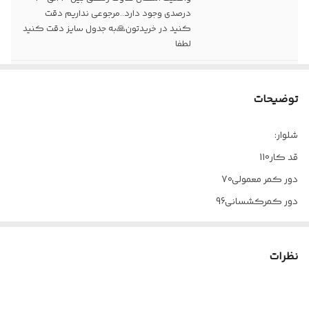
درصدی وجود دارد..مرجوعی نداریم دقت
کنید در خریدتون🙏به جدول سایز دقت کنید
لطفا
زمان تقریبی ارسال
۱۵روز کاری
توضیحات
نکته🔴
این محصول چون جدا قابل سفارشه ممکن
کمی اختلاف رنگ داشته باشد🔴🔴
شلوار:
قد کار110
دور کمر معمولی70
دور کمرکشسانی96
دور باسن110
دور ران60
نظرات
دور مچ پا60
فاق جلو_ فاق پشت38-41